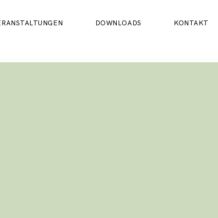
ERANSTALTUNGEN
DOWNLOADS
KONTAKT
AKTUELLES
VERANSTALTUNGEN
DOWNLOADS
KONTAKT
ÜBER UNS